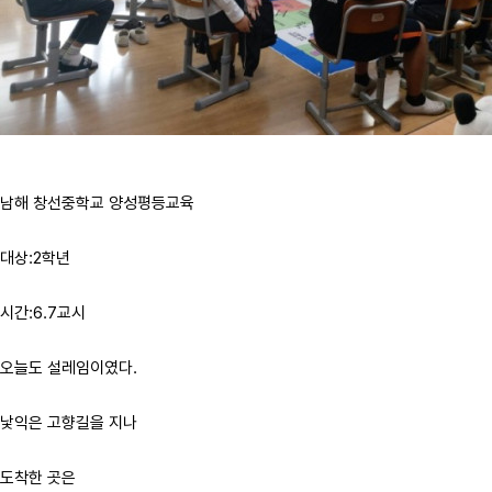
남해 창선중학교 양성평등교육
대상:2학년
시간:6.7교시
오늘도 설레임이였다.
낯익은 고향길을 지나
도착한 곳은