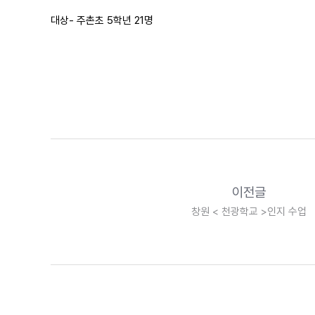
대상- 주촌초 5학년 21명
이전글
창원 < 천광학교 >인지 수업