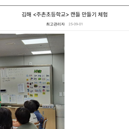
김해 <주촌초등학교> 캔들 만들기 체험
최고관리자
25-09-01