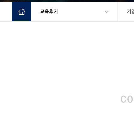
교육후기
기
CO