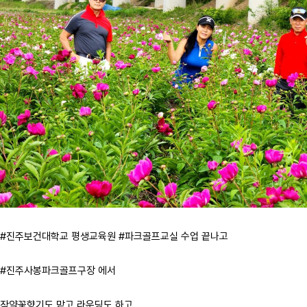
#진주보건대학교 평생교육원 #파크골프교실 수업 끝나고
#진주사봉파크골프구장 에서
작약꽃향기도 맡고 라운딩도 하고